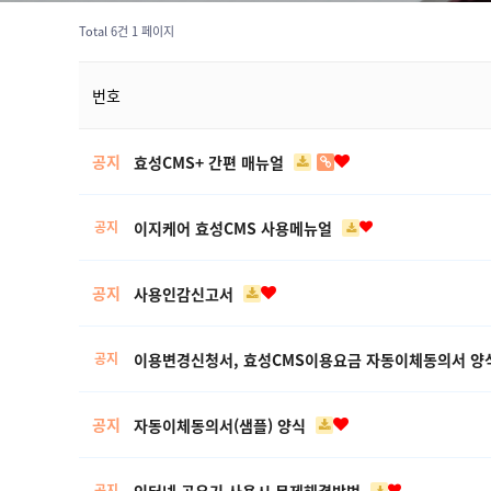
Total 6건
1 페이지
번호
공지
효성CMS+ 간편 매뉴얼
이지케어 효성CMS 사용메뉴얼
공지
공지
사용인감신고서
이용변경신청서, 효성CMS이용요금 자동이체동의서 양
공지
공지
자동이체동의서(샘플) 양식
인터넷 공유기 사용시 문제해결방법
공지