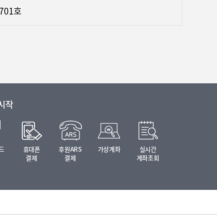
,701호
 시작
드
휴대폰
후원ARS
가상계좌
실시간
결제
결제
계좌조회